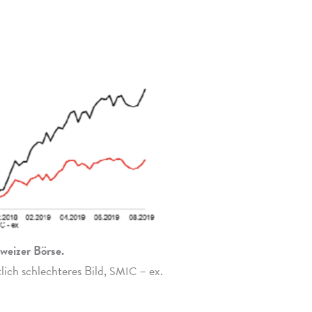
weizer Börse.
lich schlech­te­res Bild,
– ex.
SMIC