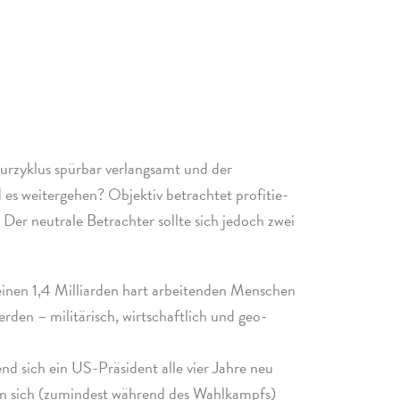
urzyklus spür­bar verlang­samt und der
 weiter­ge­hen? Objektiv betrach­tet profi­tie­
 Der neutrale Betrachter sollte sich jedoch zwei
en 1,4 Milliarden hart arbei­ten­den Menschen
n – mili­tä­risch, wirt­schaft­lich und geo-
nd sich ein US-Präsident alle vier Jahre neu
nn sich (zumin­dest während des Wahlkampfs)