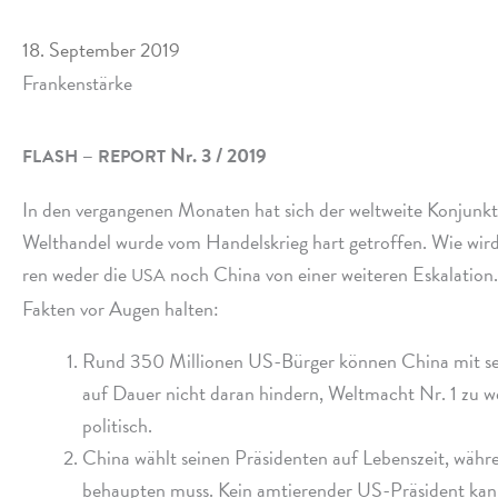
18. September 2019
Frankenstärke
–
Nr. 3 / 2019
FLASH
REPORT
In den vergan­ge­nen Monaten hat sich der welt­weite Konjunkt
Welthandel wurde vom Handelskrieg hart getrof­fen. Wie wird es
ren weder die
noch China von einer weite­ren Eskalation.
USA
Fakten vor Augen halten:
Rund 350 Millionen US-Bürger können China mit sein
auf Dauer nicht daran hindern, Weltmacht Nr. 1 zu werde
politisch.
China wählt seinen Präsidenten auf Lebenszeit, währe
behaup­ten muss. Kein amtie­ren­der US-Präsident ka