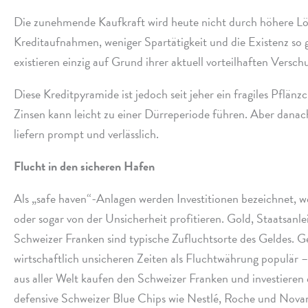
Die zuneh­mende Kaufkraft wird heute nicht durch höhere Lö
Kreditaufnahmen, weni­ger Spartätigkeit und die Existenz s
existie­ren einzig auf Grund ihrer aktu­ell vorteil­haf­ten Vers
Diese Kreditpyramide ist jedoch seit jeher ein fragi­les Pflän
Zinsen kann leicht zu einer Dürreperiode führen. Aber danach
liefern prompt und verlässlich.
Flucht in den siche­ren Hafen
Als „safe haven“-Anlagen werden Investitionen bezeich­net, we
oder sogar von der Unsicherheit profi­tie­ren. Gold, Staatsa
Schweizer Franken sind typi­sche Zufluchtsorte des Geldes. Ge
wirt­schaft­lich unsi­che­ren Zeiten als Fluchtwährung popu­lär
aus aller Welt kaufen den Schweizer Franken und inve­stie­ren e
defen­sive Schweizer Blue Chips wie Nestlé, Roche und Nova