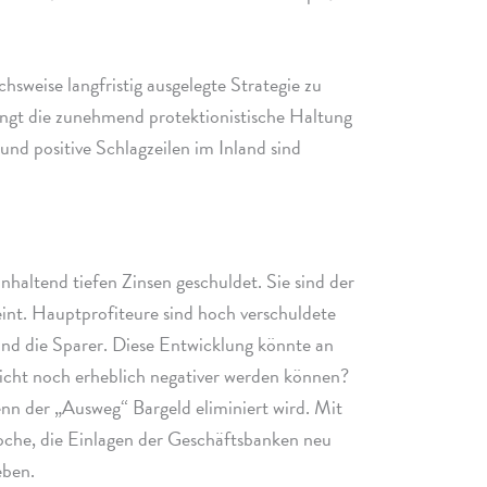
­weise lang­fri­stig ausge­legte Strategie zu
gt die zuneh­mend protek­tio­ni­sti­sche Haltung
nd posi­tive Schlagzeilen im Inland sind
nhal­tend tiefen Zinsen geschul­det. Sie sind der
int. Hauptprofiteure sind hoch verschul­dete
sind die Sparer. Diese Entwicklung könnte an
cht noch erheb­lich nega­ti­ver werden können?
n der „Ausweg“ Bargeld elimi­niert wird. Mit
che, die Einlagen der Geschäftsbanken neu
geben.