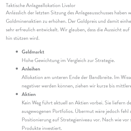
Taktische Anlageallokation Livalor
Anlässlich der letz­ten Sitzung des Anlageausschusses haben wi
Goldminenaktien zu erhö­hen. Der Goldpreis und damit einher­
sehr erfreu­lich entwickelt. Wir glau­ben, dass die Aussicht a
hin stüt­zen wird.
Geldmarkt
Hohe Gewichtung im Vergleich zur Strategie.
Anleihen
Allokation am unte­ren Ende der Bandbreite. Im Wissen
nega­ti­ver werden können, ziehen wir kurze bis mitt­le
Aktien
Kein Weg führt aktu­ell an Aktien vorbei. Sie liefern 
ausge­wo­ge­nen Portfolios. Übermut wäre jedoch fehl 
Positionierung auf Strategieniveau vor. Nach wie vor s
Produkte investiert.