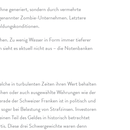
hne gene­riert, sondern durch vermehrte
o genann­ter Zombie-Unternehmen. Letztere
chuldungskonditionen.
zchen. Zu wenig Wasser in Form immer tiefe­rer
 sieht es aktu­ell nicht aus – die Notenbanken
lche in turbu­len­ten Zeiten ihren Wert behal­ten
nleihen oder auch ausge­wählte Währungen wie der
rade der Schweizer Franken ist in poli­tisch und
 – sogar bei Belastung von Strafzinsen. Investoren
inen Teil des Geldes in histo­risch betrach­tet
rtis. Diese drei Schwergewichte waren denn