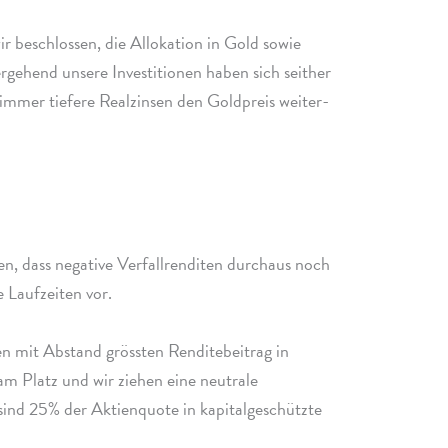
r beschlos­sen, die Allokation in Gold sowie
ge­hend unsere Investitionen haben sich seit­her
uf immer tiefere Realzinsen den Goldpreis weiter­
, dass nega­tive Verfallrenditen durch­aus noch
re Laufzeiten vor.
den mit Abstand gröss­ten Renditebeitrag in
am Platz und wir ziehen eine neutrale
ind 25% der Aktienquote in kapi­tal­ge­schützte