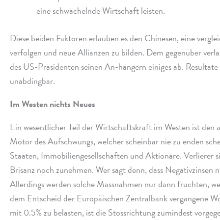
eine schwä­chelnde Wirtschaft leisten.
Diese beiden Faktoren erlau­ben es den Chinesen, eine vergleichs
verfol­gen und neue Allianzen zu bilden. Dem gegen­über verlan
des US-Präsidenten seinen An-hängern eini­ges ab. Resultate u
unabdingbar.
Im Westen nichts Neues
Ein wesent­li­cher Teil der Wirtschaftskraft im Westen ist den a
Motor des Aufschwungs, welcher schein­bar nie zu enden sche
Staaten, Immobiliengesellschaften und Aktionäre. Verlierer 
Brisanz noch zuneh­men. Wer sagt denn, dass Negativzinsen ni
Allerdings werden solche Massnahmen nur dann fruch­ten, wen
dem Entscheid der Europäischen Zentralbank vergan­gene Wo
mit 0.5% zu bela­sten, ist die Stossrichtung zumin­dest vorge