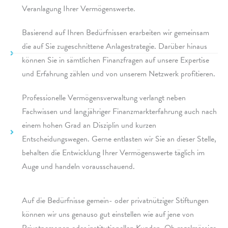
Veranlagung Ihrer Vermögenswerte.
Basierend auf Ihren Bedürfnissen erar­bei­ten wir gemein­sam
die auf Sie zuge­schnit­tene Anlagestrategie. Darüber hinaus
können Sie in sämt­li­chen Finanzfragen auf unsere Expertise
und Erfahrung zählen und von unse­rem Netzwerk profitieren.
Professionelle Vermögensverwaltung verlangt neben
Fachwissen und lang­jäh­ri­ger Finanzmarkterfahrung auch nach
einem hohen Grad an Disziplin und kurzen
Entscheidungswegen. Gerne entla­sten wir Sie an dieser Stelle,
behal­ten die Entwicklung Ihrer Vermögenswerte täglich im
Auge und handeln vorausschauend.
Auf die Bedürfnisse gemein- oder privat­nüt­zi­ger Stiftungen
können wir uns genauso gut einstel­len wie auf jene von
Privatpersonen oder insti­tu­tio­nel­len Kunden. Ob regel­mä­ssige