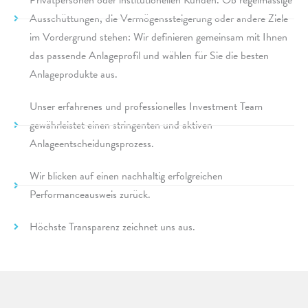
Ausschüttungen, die Vermögenssteigerung oder andere Ziele
im Vordergrund stehen: Wir defi­nie­ren gemein­sam mit Ihnen
das passende Anlageprofil und wählen für Sie die besten
Anlageprodukte aus.
Unser erfah­re­nes und profes­sio­nel­les Investment Team
gewähr­lei­stet einen strin­gen­ten und akti­ven
Anlageentscheidungsprozess.
Wir blicken auf einen nach­hal­tig erfolg­rei­chen
Performanceausweis zurück.
Höchste Transparenz zeich­net uns aus.